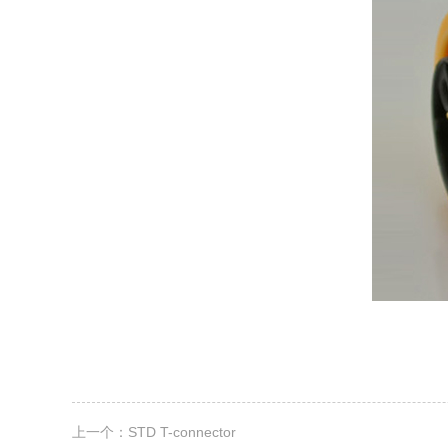
上一个：
STD T-connector